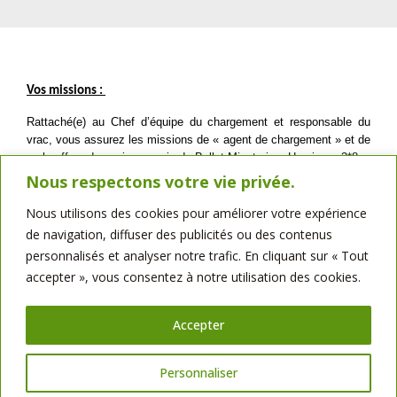
Vos missions : 
Rattaché(e) au Chef d’équipe du chargement et responsable du 
vrac, vous assurez les missions de « agent de chargement » et de 
« chauffeur de quai » au sein de Bellot Minoteries. Horaires : 3*8
Nous respectons votre vie privée.
A ce titre vous devrez : 
Nous utilisons des cookies pour améliorer votre expérience
Agent de chargement : 
de navigation, diffuser des publicités ou des contenus
Ensacher les farines
personnalisés et analyser notre trafic. En cliquant sur « Tout
Préparer les marchandises en fonction des commandes
accepter », vous consentez à notre utilisation des cookies.
Déposer les marchandises dans le camion
Vérifier l’étiquetage
Contrôler le chargement
Accepter
Faire la prise d’échantillon
Suivre les consignes
Personnaliser
Nettoyer et ranger les postes de travail