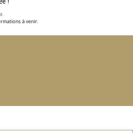
ée !
r.
ormations à venir.