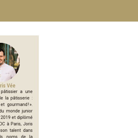
ris Vée
pâtissier a une
de la pâtisserie :
et gourmand ! ».
du monde junior
n 2019 et diplômé
OC à Paris, Joris
son talent dans
nds noms de la