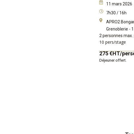
11 mars 2026
7h30 / 16h
APRO2 Bongard
Grenoblerie - 
2 personnes max. 
10 pers/stage
275 €HT/pers
Déjeuner offert.