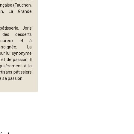
nçaise (Fauchon,
an, La Grande
âtisserie, Joris
 des desserts
avoureux et à
e soignée. La
pour lui synonyme
et de passion. Il
gulièrement à la
tisans pâtissiers
 sa passion.