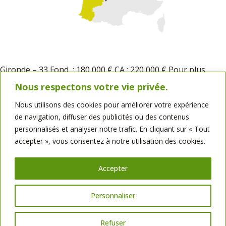
Gironde – 33 Fond : 180 000 € CA : 220 000 € Pour plus
d’informations : Benoît Mathio : 06 23 17 55 52
Nous respectons votre vie privée.
benoit.mathio@bellotminoteries.fr Bellot Minoteries SAS,
Nous utilisons des cookies pour améliorer votre expérience
sise à Geoffret, Saint-Martin-de-Saint-Maixent
de navigation, diffuser des publicités ou des contenus
(79), représentée par Monsieur Louis-Marie Bellot, est
personnalisés et analyser notre trafic. En cliquant sur « Tout
titulaire de la carte professionnelle n°CPI 7901 2023 000
accepter », vous consentez à notre utilisation des cookies.
000 003, permettant l’exercice de la transaction sur
immeubles […]
Accepter
Prochain
→
© 2024 Bellot Minoteries. RCS Niort – N° Identification TVA : FR53
Personnaliser
026170258 – SAS au capital de 3 548 949,26 euros
SIRET : 026 170 258 00011 – CODE NAF 1061A – Identifiant Unique ADEME
Refuser
/ REP : FR209067_02HBTW