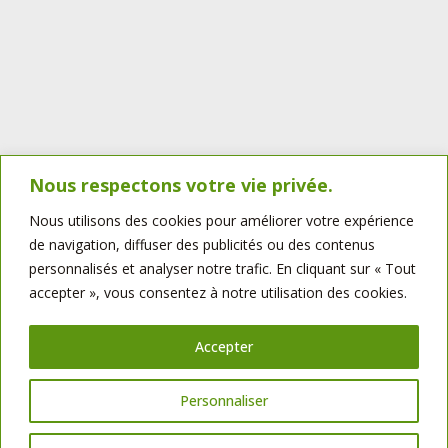
Nous respectons votre vie privée.
Nous utilisons des cookies pour améliorer votre expérience
Nouvelle-Aquitaine – 17
de navigation, diffuser des publicités ou des contenus
Prix de vente (fonds) : 250 000 €
personnalisés et analyser notre trafic. En cliquant sur « Tout
Loyer : 1 000 € TTC
accepter », vous consentez à notre utilisation des cookies.
CA : 340 000 €
Pour plus d’informations :
Accepter
Valéry Valette : 06 11 99 35 11
valery.valette@bellotminoteries.fr
Personnaliser
Bellot Minoteries SAS, sise à Geoffret, Saint-Martin-de-Saint-Maixent