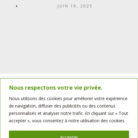
JUIN 19, 2025
Nous respectons votre vie privée.
Nouvelle-Aquitaine – 86
Nous utilisons des cookies pour améliorer votre expérience
Prix de vente : 170 000 €
de navigation, diffuser des publicités ou des contenus
CA : 250 000 €
personnalisés et analyser notre trafic. En cliquant sur « Tout
Pour plus d’informations :
accepter », vous consentez à notre utilisation des cookies.
Michael Guenechault : 06 11 99 28 73
michael.guenechault@bellotminoteries.fr
Accepter