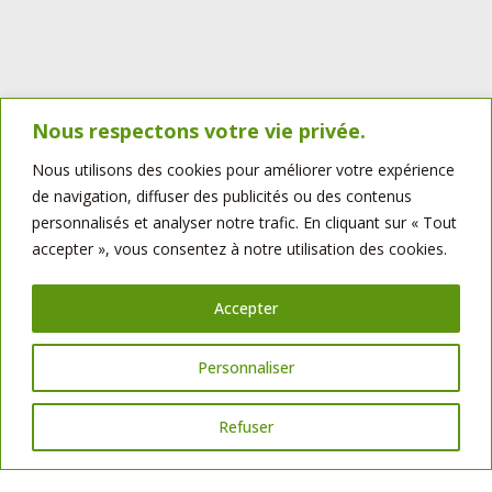
Nous respectons votre vie privée.
Nous utilisons des cookies pour améliorer votre expérience
Vendée – 85
de navigation, diffuser des publicités ou des contenus
Fond : 650 000 €
personnalisés et analyser notre trafic. En cliquant sur « Tout
accepter », vous consentez à notre utilisation des cookies.
CA : 1 000 000
€
Pour plus d’informations :
Accepter
Charles Madjri : 06 26 31 27 35
charles.madjri@bellotminoteries.fr
Personnaliser
Bellot Minoteries SAS, sise à Geoffret, Saint-Martin-de-Saint-Maixent
(79),
représentée par Monsieur Louis-Marie Bellot,
est titulaire de la carte
Refuser
professionnelle n°CPI 7901 2023 000 000 003, permettant l’exercice de la
transaction sur immeubles et fonds de commerce.