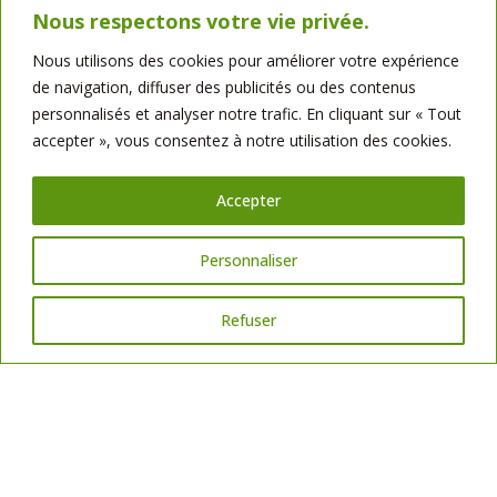
Nous respectons votre vie privée.
Loire Atlantique –
44
Nous utilisons des cookies pour améliorer votre expérience
Fond : 230 000 €
de navigation, diffuser des publicités ou des contenus
CA : 307 000
€ tout boutique
personnalisés et analyser notre trafic. En cliquant sur « Tout
Pour plus d’informations :
accepter », vous consentez à notre utilisation des cookies.
Charles Madjri : 06 26 31 27 35
charles.madjri@bellotminoteries.fr
Accepter
Bellot Minoteries SAS, sise à Geoffret, Saint-Martin-de-Saint-Maixent
Personnaliser
(79),
représentée par Monsieur Louis-Marie Bellot,
est titulaire de la carte
professionnelle n°CPI 7901 2023 000 000 003, permettant l’exercice de la
transaction sur immeubles et fonds de commerce.
Refuser
PARTAGER :