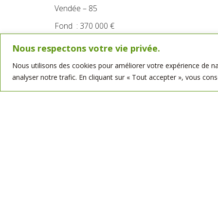
Vendée –
85
Fond : 370 000 €
CA : 650 000
€
Nous respectons votre vie privée.
Pour plus d’informations :
Nous utilisons des cookies pour améliorer votre expérience de nav
Charles Madjri : 06 26 31 27 35
analyser notre trafic. En cliquant sur « Tout accepter », vous cons
charles.madjri@bellotminoteries.fr
Bellot Minoteries SAS, sise à Geoffret, Saint-Martin-de-Saint-Maixent 
immeubles et fonds de commerce.