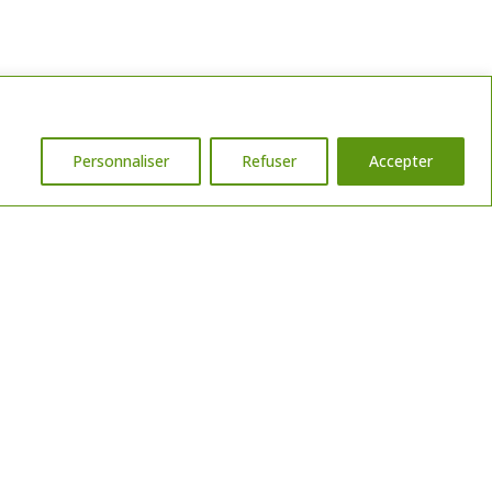
Personnaliser
Refuser
Accepter
°CPI 7901 2023 000 000 003, permettant l’exercice de la transaction sur