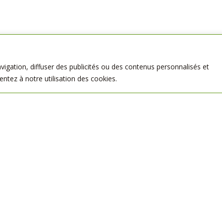
igation, diffuser des publicités ou des contenus personnalisés et
entez à notre utilisation des cookies.
(79),
représentée par Monsieur Louis-Marie Bellot,
est titulaire de la carte professionnelle n
PARTAGER :