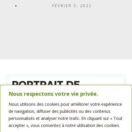
FÉVRIER 5, 2022
PORTRAIT DE
STÉPHANE BISSERIER
Nous respectons votre vie privée.
Découvrez le portrait de notre responsable logistique,
Nous utilisons des cookies pour améliorer votre expérience
Stéphane Bisserier, en poste depuis
10 ans
et employé chez
de navigation, diffuser des publicités ou des contenus
Belllot Minoteries depuis
26 ans
.
personnalisés et analyser notre trafic. En cliquant sur « Tout
accepter », vous consentez à notre utilisation des cookies.