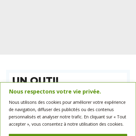
UN OUTIL
ENTIÈREMENT
Nous respectons votre vie privée.
AUTOMATISÉ
Nous utilisons des cookies pour améliorer votre expérience
de navigation, diffuser des publicités ou des contenus
Aujourd’hui, nous vous faisons découvrir en vidéo le
personnalisés et analyser notre trafic. En cliquant sur « Tout
nouveau moulin de bellot Minoteries inauguré en 2008.
accepter », vous consentez à notre utilisation des cookies.
Cet outil entièrement automatisé peut écraser 330
tonnes de blés par jour et permet un suivi de qualité