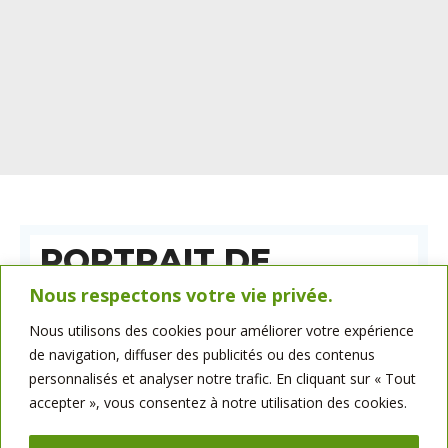
PORTRAIT DE
FRANÇOIS LE
Nous respectons votre vie privée.
MARCHAND
Nous utilisons des cookies pour améliorer votre expérience
Découvrez le portrait de l’un de nos chauffeurs, François Le
de navigation, diffuser des publicités ou des contenus
Marchand, en poste depuis
11 ans
chez Bellot Minoteries.
personnalisés et analyser notre trafic. En cliquant sur « Tout
accepter », vous consentez à notre utilisation des cookies.
LE MÉTIER DU